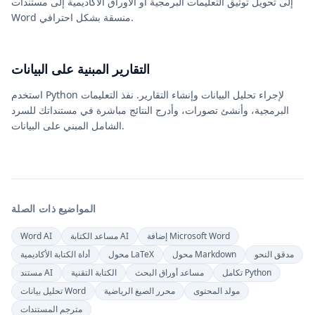
إلى تحويل توثيق التعليمات البرمجية أو الأوراق الأكاديمية إلى مستندات
Word منسقة بشكل احترافي.
التقارير المبنية على البيانات
استخدم Python لإجراء تحليل البيانات وإنشاء التقارير. نفذ التعليمات
البرمجية، وأنشئ تصورات، وأدرج النتائج مباشرة في مستنداتك للسرد
الشامل المبني على البيانات.
المواضيع ذات الصلة
إضافة Microsoft Word
مساعد الكتابة AI
Word AI
مدقق النحو
محول Markdown
محول LaTeX
أداة الكتابة الأكاديمية
تكامل Python
مساعد أوراق البحث
الكتابة التقنية
مستند AI
مولد المحتوى
محرر الصيغ الرياضية
تحليل بيانات Word
مترجم المستندات