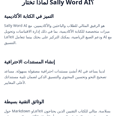
لماذا تختار Sally Word AI؟
التميز في الكتابة الأكاديمية
Sally Word AI هو الرفيق المثالي للطلاب والباحثين والأكاديميين. مع
ميزات متخصصة للكتابة الأكاديمية، بما في ذلك إدارة الاقتباسات وتحويل
LaTeX ودعم الصيغ الرياضية، يمكنك التركيز على بحثك بينما تتعامل AI مع
التنسيق.
إنشاء المستندات الاحترافية
أنشئ مستندات احترافية مصقولة بسهولة. مساعد AI لدينا يساعد في
تصحيح النحو وتحسين المحتوى والتنسيق الذكي لضمان تلبية مستنداتك
لأعلى المعايير.
الوثائق التقنية بسيطة
حول Markdown وLaTeX بسلاسة. مثالي للكتاب التقنيين الذين يحتاجون