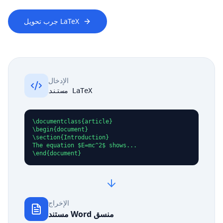
جرب تحويل LaTeX
الإدخال
مستند LaTeX
\documentclass{article}

\begin{document}

\section{Introduction}

The equation $E=mc^2$ shows...

\end{document}
الإخراج
مستند Word منسق