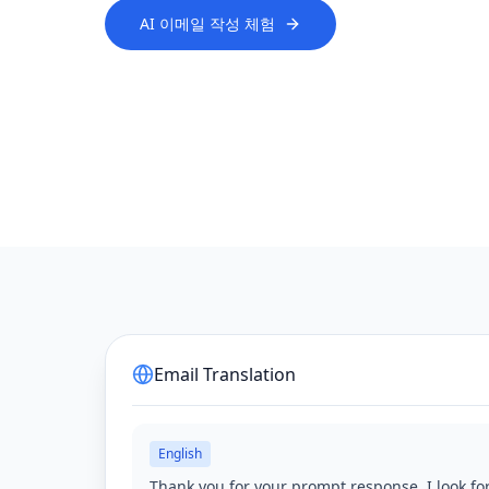
AI 이메일 작성 체험
Email Translation
English
Thank you for your prompt response. I look fo