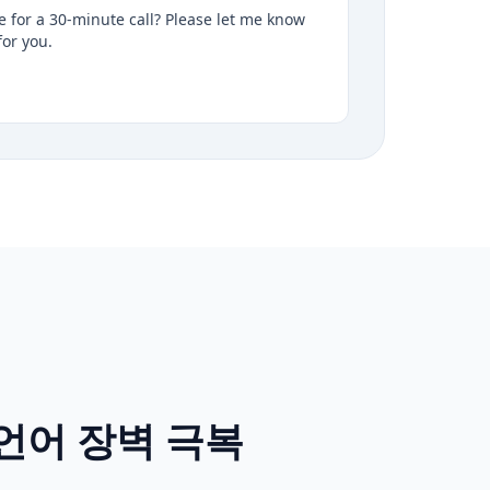
 for a 30-minute call? Please let me know
for you.
언어 장벽 극복