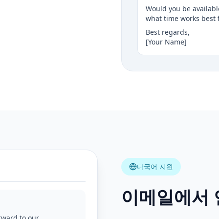
Would you be available
what time works best 
Best regards,
[Your Name]
다국어 지원
이메일에서 
rward to our