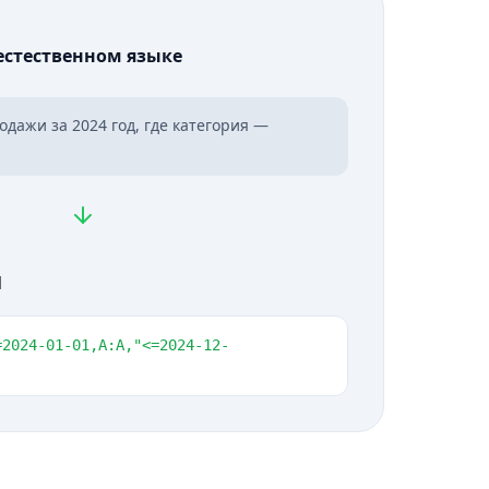
естественном языке
дажи за 2024 год, где категория —
l
=2024-01-01,A:A,
"<
=2024-12-