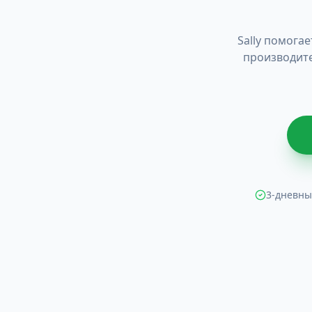
Sally помога
производите
3-дневны