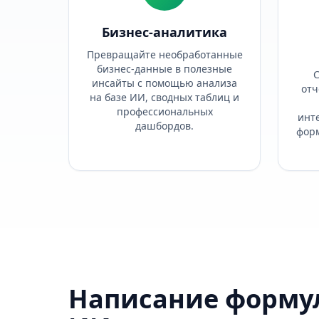
Бизнес-аналитика
Превращайте необработанные
бизнес-данные в полезные
С
инсайты с помощью анализа
отч
на базе ИИ, сводных таблиц и
профессиональных
инт
дашбордов.
форм
Написание формул