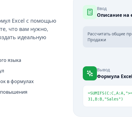
Ввод
Описание на 
мул Excel с помощью
е, что вам нужно,
Рассчитать общие про
создать идеальную
Продажи
ого языка
Вывод
ул
Формула Exce
ок в формулах
 повышения
=SUMIFS(C:C,A:A,
">
31,B:B,
"
Sales
"
)