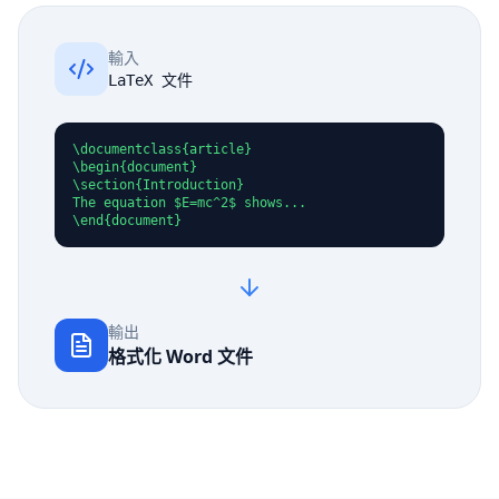
輸入
LaTeX 文件
\documentclass{article}

\begin{document}

\section{Introduction}

The equation $E=mc^2$ shows...

\end{document}
輸出
格式化 Word 文件