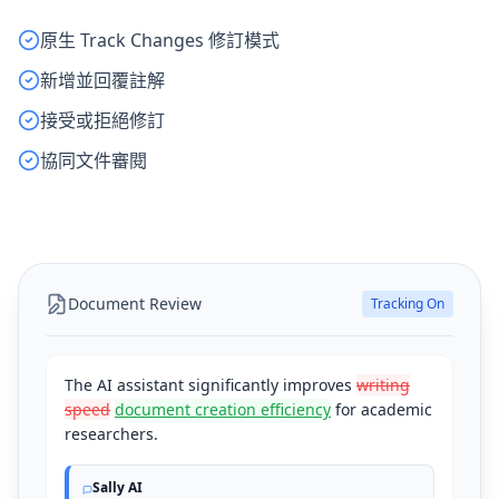
原生 Track Changes 修訂模式
新增並回覆註解
接受或拒絕修訂
協同文件審閱
Document Review
Tracking On
The AI assistant significantly improves
writing
speed
document creation efficiency
for academic
researchers.
Sally AI