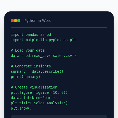
Python in Word
import pandas as pd

import matplotlib.pyplot as plt

# Load your data

data = pd.read_csv('sales.csv')

# Generate insights

summary = data.describe()

print(summary)

# Create visualization

plt.figure(figsize=(10, 6))

data.plot(kind='bar')

plt.title('Sales Analysis')

plt.show()